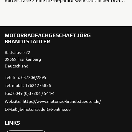
Mittelstraße 2 eine MZ-Reparaturwerkstatt. In der DDR
durften private Firmen nur Reparaturen durchführen. Der
Verkauf von neu ...
MOTORRADFACHGESCHÄFT JÖRG
BRANDTSTÄDTER
Badstrasse 22
09669 Frankenberg
Deutschland
Telefon:
037206/2895
Tel. mobil:
17621275856
Fax:
0049 (0)37206 / 544-4
Website:
https://www.motorrad-brandtstaedter.de/
E-Mail:
jb-motorraeder@t-online.de
LINKS