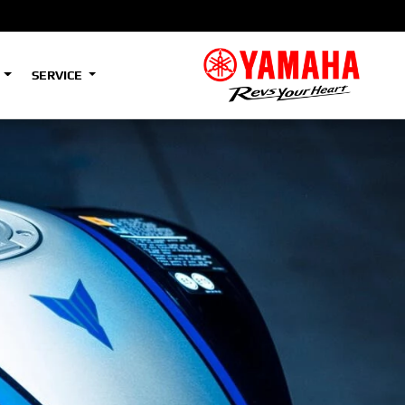
S
SERVICE
A2
e
Tenere
700
)
(Low)
35kW
A2
e
Tenere
700
Rally
35kW