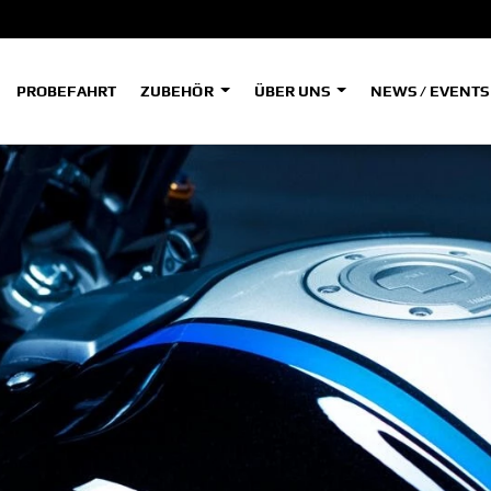
PROBEFAHRT
ZUBEHÖR
ÜBER UNS
NEWS / EVENT
ADVENTURE
A
A
HYPER NAKED
SPORT HERITAGE
Tenere
Tener
700
700
(Low
SPORT TOURING
SUPERSPORT
A2
A
Tenere
Tener
700
700
35kW
Rally
A
A1