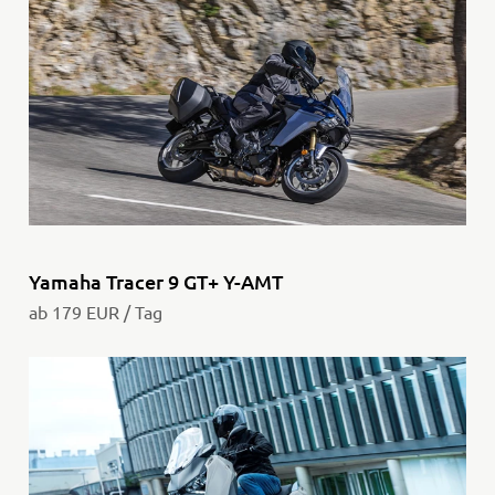
Yamaha Tracer 9 GT+ Y-AMT
ab 179 EUR / Tag