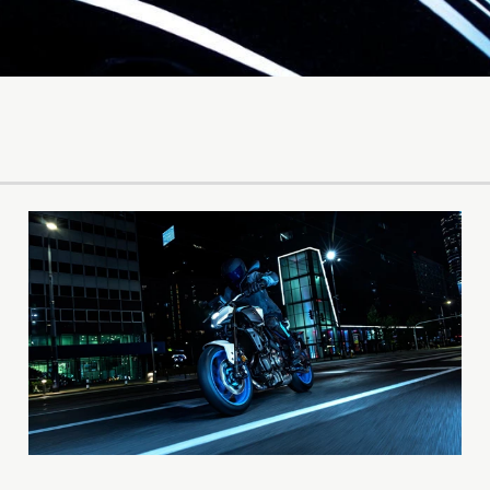
Tenere
WR12
700
World
Raid