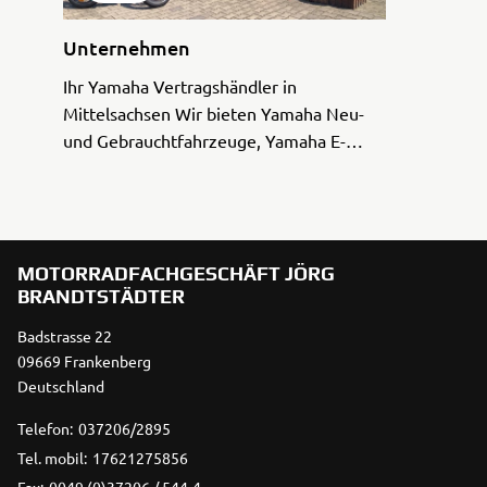
Unternehmen
Ihr Yamaha Vertragshändler in
Mittelsachsen Wir bieten Yamaha Neu-
und Gebrauchtfahrzeuge, Yamaha E-
Bikes, Yamaha Zubehör und den
passenden Werkstattservice. Seit 1990
sind wir als Yamaha Vertragspartner für
Sie da. Wi ...
MOTORRADFACHGESCHÄFT JÖRG
BRANDTSTÄDTER
Badstrasse 22
09669 Frankenberg
Deutschland
Telefon:
037206/2895
Tel. mobil:
17621275856