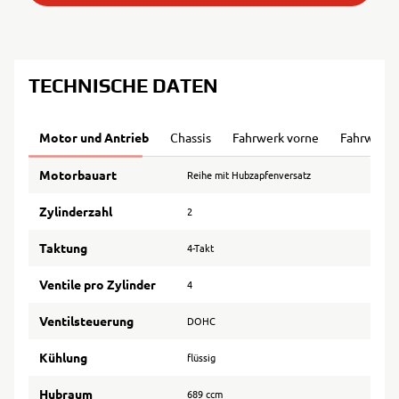
TECHNISCHE DATEN
Motor und Antrieb
Chassis
Fahrwerk vorne
Fahrwerk 
Motorbauart
Reihe mit Hubzapfenversatz
Zylinderzahl
2
Taktung
4-Takt
Ventile pro Zylinder
4
Ventilsteuerung
DOHC
Kühlung
flüssig
Hubraum
689 ccm