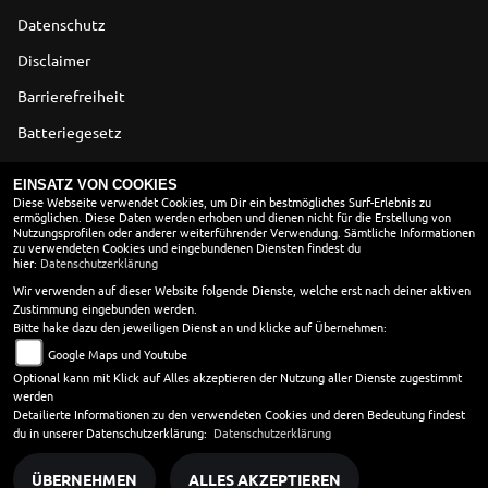
Datenschutz
Disclaimer
Barrierefreiheit
Batteriegesetz
Altölverordnung
EINSATZ VON COOKIES
Diese Webseite verwendet Cookies, um Dir ein bestmögliches Surf-Erlebnis zu
ermöglichen. Diese Daten werden erhoben und dienen nicht für die Erstellung von
ÖFFNUNGSZEITEN
Nutzungsprofilen oder anderer weiterführender Verwendung. Sämtliche Informationen
zu verwendeten Cookies und eingebundenen Diensten findest du
Montag:
08:00 - 18:00
hier:
Datenschutzerklärung
Dienstag:
08:00 - 18:00
Wir verwenden auf dieser Website folgende Dienste, welche erst nach deiner aktiven
Zustimmung eingebunden werden.
Mittwoch:
08:00 - 18:00
Bitte hake dazu den jeweiligen Dienst an und klicke auf Übernehmen:
Donnerstag:
08:00 - 18:00
Google Maps und Youtube
Freitag:
08:00 - 18:00
Optional kann mit Klick auf Alles akzeptieren der Nutzung aller Dienste zugestimmt
Samstag:
09:00 - 12:00
werden
Sonntag:
geschlossen
Detailierte Informationen zu den verwendeten Cookies und deren Bedeutung findest
du in unserer Datenschutzerklärung:
Datenschutzerklärung
ÜBERNEHMEN
ALLES AKZEPTIEREN